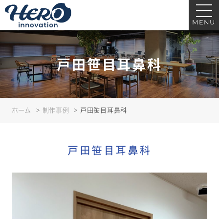
戸田笹目耳鼻科｜ヒーローイノベーション｜医療・クリニック・歯科の看板
サイン制作
MENU
戸田笹目耳鼻科
ホーム
制作事例
戸田笹目耳鼻科
戸田笹目耳鼻科