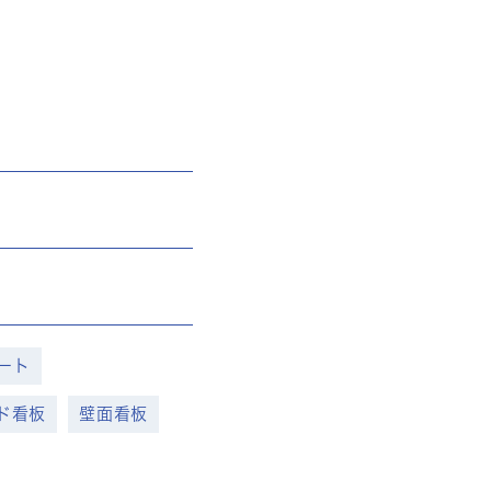
ート
ド看板
壁面看板