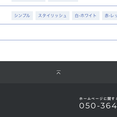
シンプル
スタイリッシュ
白-ホワイト
赤-レ
ク
ホームページに関す
050-36