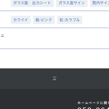
ガラス面 出力シート
ガラス面サイン
院内サイ
カワイイ
桃-ピンク
虹-カラフル
リニ
ホームページに関