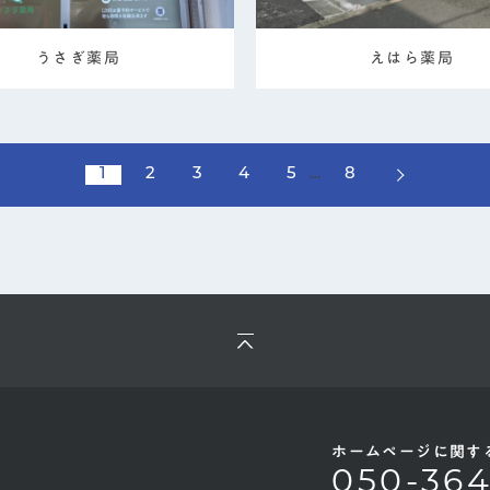
うさぎ薬局
えはら薬局
1
2
3
4
5
…
8
ホームページに関す
050-36